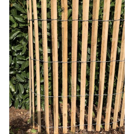
Charpente
Bardage
Terrasse bois
Offres d’emplois
Contact
Mon Panier