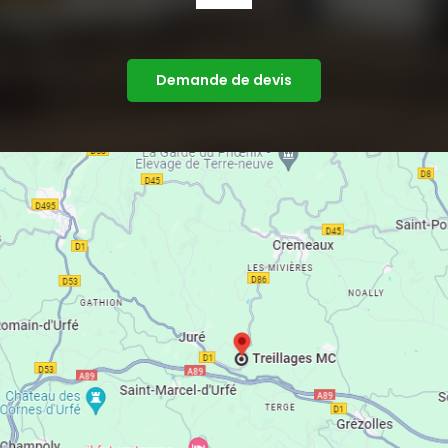
à
bascule
Accueil
Demande de devis
Clôtures ganivelles/treillages/barrières
Ossatures bois
Levage
Couverture
Charpente
Bardage