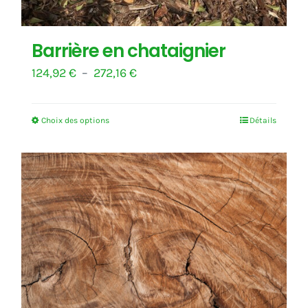
Barrière en chataignier
Plage
124,92
€
–
272,16
€
de
prix :
Choix des options
Détails
Ce
124,92 €
produit
à
a
272,16 €
plusieurs
variations.
Les
options
peuvent
être