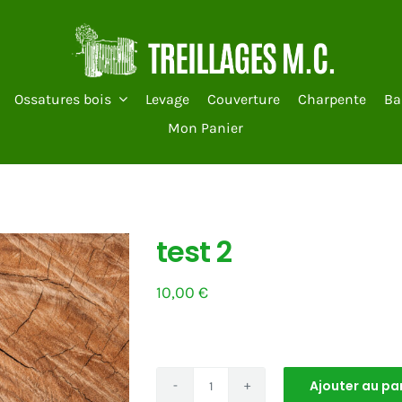
Ossatures bois
Levage
Couverture
Charpente
Ba
Mon Panier
test 2
10,00
€
Ajouter au pa
quantité