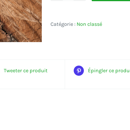
de
test
Catégorie :
Non classé
2
Tweeter ce produit
Épingler ce produ