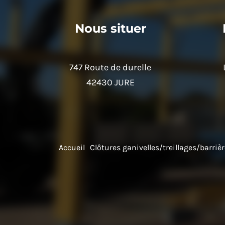
page
du
Nous situer
produit
747 Route de durelle
42430 JURE
Accueil
Clôtures ganivelles/treillages/barriè