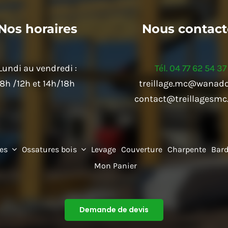
Nos horaires
Nous contact
Lundi au vendredi :
Tél. 04 77 62 54 37
8h /12h et 14h/18h
treillage.mc@wanado
contact@treillagesm
res
Ossatures bois
Levage
Couverture
Charpente
Bar
Mon Panier
Demande de devis