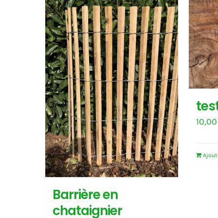
tes
10,0
Ajout
Barrière en
chataignier