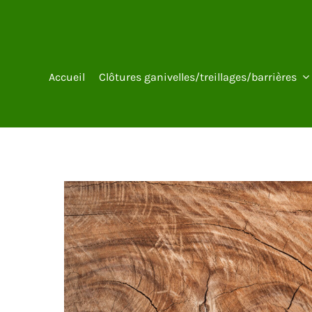
Passer
au
contenu
test 2
Accueil
Clôtures ganivelles/treillages/barrières