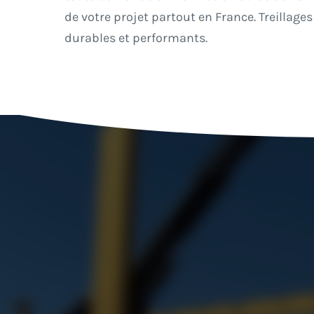
de votre projet partout en France. Treillag
durables et performants.