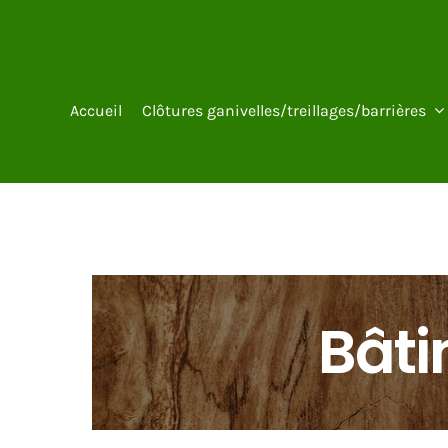
Passer
au
contenu
Accueil
Clôtures ganivelles/treillages/barrières
Bât