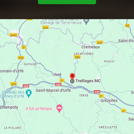
Clôtures ganivelles/treillages/barrières
Ossatures bois
Levage
Couverture
Charpente
Bardage
Terrasse bois